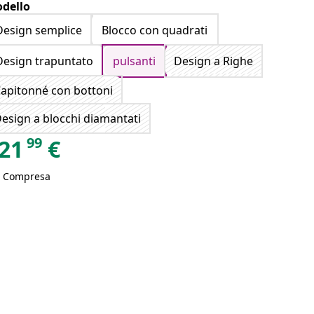
dello
Design semplice
Blocco con quadrati
Design trapuntato
pulsanti
Design a Righe
apitonné con bottoni
esign a blocchi diamantati
99
21
€
A Compresa