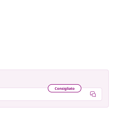
ctorhugo
ato
Consigliato