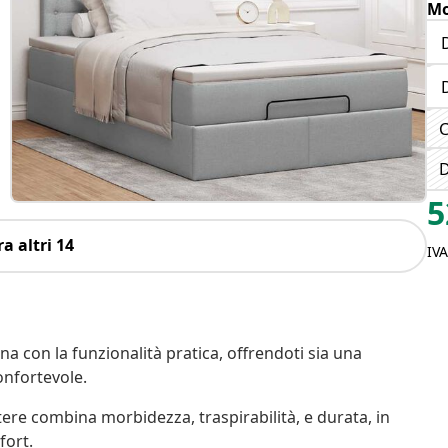
Mo
C
D
5
a altri 14
IV
 con la funzionalità pratica, offrendoti sia una
onfortevole.
tere combina morbidezza, traspirabilità, e durata, in
fort.