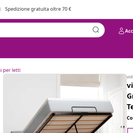
Spedizione gratuita oltre 70 €
Ac
i per letti
vi
v
G
T
Co