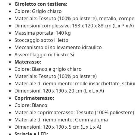
Giroletto con testiera:
Colore: Grigio chiaro
Materiale: Tessuto (100% poliestere), metallo, compe
Dimensioni complessive: 193 x 120 x 88 cm (L x P x A)
Massima portata: 140 kg
Stoccaggio sotto il letto
Meccanismo di sollevamento idraulico
Assemblaggio richiesto: Sì
Materasso:
Colore: Bianco e grigio chiaro
Materiale: Tessuto (100% poliestere)
Materiale di riempimento: molle insacchettate, schi
Dimensioni: 120 x 190 x 20 cm (L x L x A)
Coprimaterasso:
Colore: Bianco
Materiale coprimaterasso: Tessuto (100% poliestere)
Materiale di riempimento: Gommapiuma
Dimensioni: 120 x 190 x 5 cm (L x L x A)
Striscia a LED: