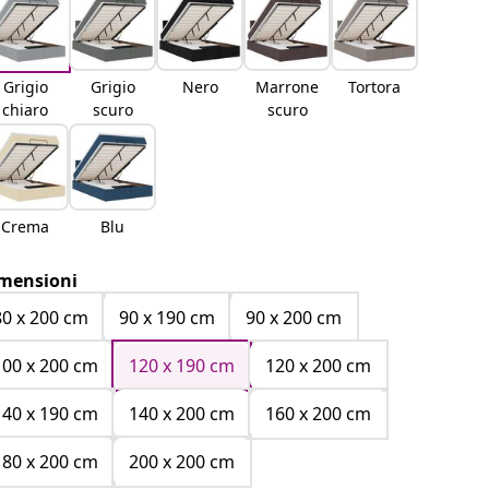
Grigio
Grigio
Nero
Marrone
Tortora
chiaro
scuro
scuro
Crema
Blu
mensioni
80 x 200 cm
90 x 190 cm
90 x 200 cm
100 x 200 cm
120 x 190 cm
120 x 200 cm
140 x 190 cm
140 x 200 cm
160 x 200 cm
180 x 200 cm
200 x 200 cm