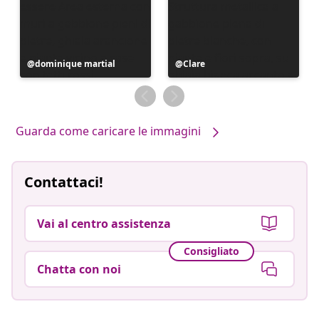
Post
dominique martial
Post
Clare
pubblicato
pubblicato
da
da
Guarda come caricare le immagini
Contattaci!
Vai al centro assistenza
Consigliato
Chatta con noi