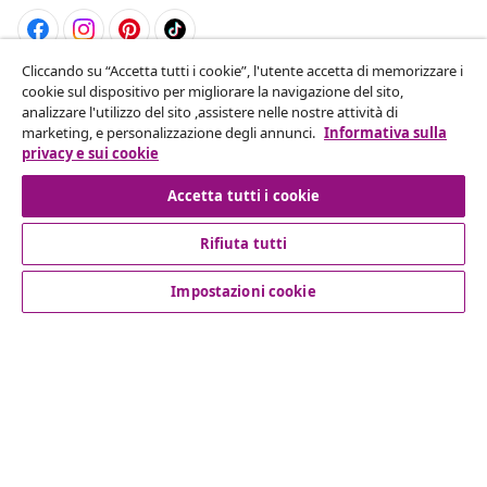
Cliccando su “Accetta tutti i cookie”, l'utente accetta di memorizzare i
Recesso dal contratto
cookie sul dispositivo per migliorare la navigazione del sito,
analizzare l'utilizzo del sito ,assistere nelle nostre attività di
Invia una richiesta di recesso per il tuo ordine.
marketing, e personalizzazione degli annunci.
Informativa sulla
privacy e sui cookie
Recesso dal contratto
Accetta tutti i cookie
Rifiuta tutti
Servizio clienti
Impostazioni cookie
Aziende
vidaXL
Scopri di più