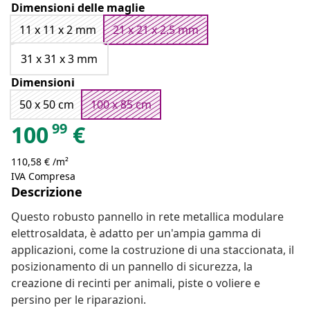
Dimensioni delle maglie
11 x 11 x 2 mm
21 x 21 x 2.5 mm
31 x 31 x 3 mm
Dimensioni
50 x 50 cm
100 x 85 cm
99
100
€
110,58 € /m²
IVA Compresa
Descrizione
Questo robusto pannello in rete metallica modulare
elettrosaldata, è adatto per un'ampia gamma di
applicazioni, come la costruzione di una staccionata, il
posizionamento di un pannello di sicurezza, la
creazione di recinti per animali, piste o voliere e
persino per le riparazioni.