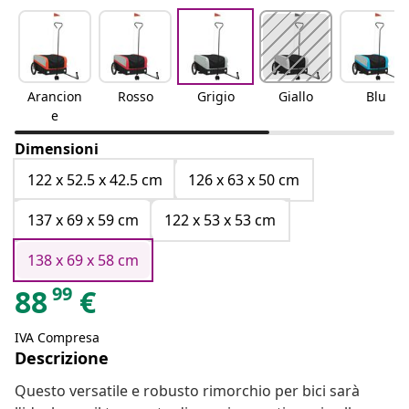
Arancion
Rosso
Grigio
Giallo
Blu
e
Dimensioni
122 x 52.5 x 42.5 cm
126 x 63 x 50 cm
137 x 69 x 59 cm
122 x 53 x 53 cm
138 x 69 x 58 cm
99
88
€
IVA Compresa
Descrizione
Questo versatile e robusto rimorchio per bici sarà