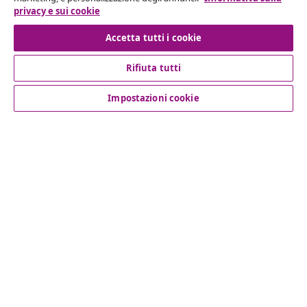
privacy e sui cookie
Recesso dal contratto
Accetta tutti i cookie
Rifiuta tutti
Servizio clienti
Impostazioni cookie
Aziende
vidaXL
Scopri di più