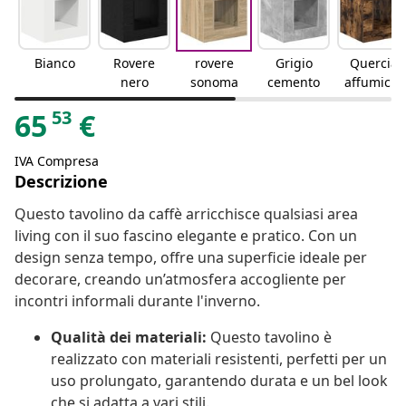
Bianco
Rovere
rovere
Grigio
Quercia
nero
sonoma
cemento
affumicat
a
53
65
€
IVA Compresa
Descrizione
Questo tavolino da caffè arricchisce qualsiasi area
living con il suo fascino elegante e pratico. Con un
design senza tempo, offre una superficie ideale per
decorare, creando un’atmosfera accogliente per
incontri informali durante l'inverno.
Qualità dei materiali:
Questo tavolino è
realizzato con materiali resistenti, perfetti per un
uso prolungato, garantendo durata e un bel look
che si adatta a vari stili.