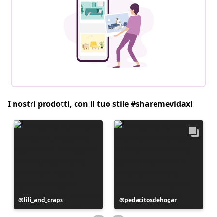
I nostri prodotti, con il tuo stile #sharemevidaxl
Post
lili_and_craps
Post
pedacitosdehogar
pubblicato
pubblicato