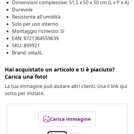
Dimensioni complessive: 51,5 x 50 x 50 cm (L x P x A)
Durevole
Resistente all'umidità
Solo per uso interno
Montaggio richiesto: Sì
EAN: 8721364559639
SKU: 899921
Brand: vidaXL
Hai acquistato un articolo e ti è piaciuto?
Carica una foto!
La tua immagine può aiutare altri clienti. Usa il link qui
sotto per iniziare.
Carica immagine