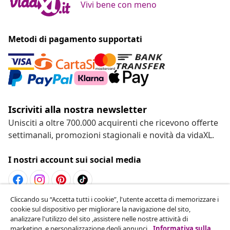
Vivi bene con meno
Metodi di pagamento supportati
Iscriviti alla nostra newsletter
Unisciti a oltre 700.000 acquirenti che ricevono offerte
settimanali, promozioni stagionali e novità da vidaXL.
I nostri account sui social media
Cliccando su “Accetta tutti i cookie”, l'utente accetta di memorizzare i
Recesso dal contratto
cookie sul dispositivo per migliorare la navigazione del sito,
analizzare l'utilizzo del sito ,assistere nelle nostre attività di
Invia una richiesta di recesso per il tuo ordine.
marketing, e personalizzazione degli annunci.
Informativa sulla