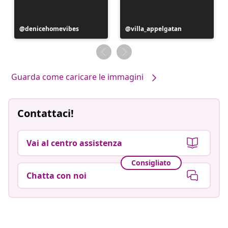
Post
denicehomevibes
Post
villa_appelgatan
pubblicato
pubblicato
da
da
Guarda come caricare le immagini
Contattaci!
Vai al centro assistenza
Consigliato
Chatta con noi