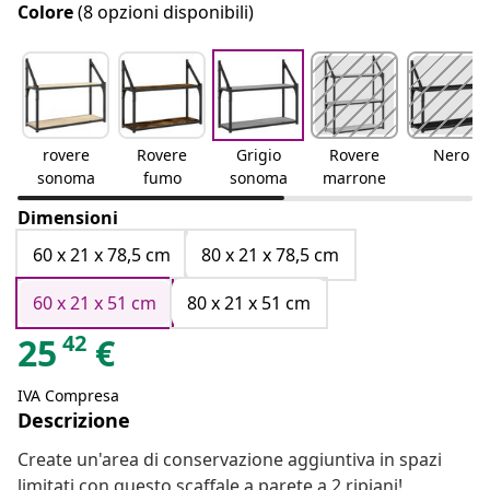
Colore
(8 opzioni disponibili)
rovere
Rovere
Grigio
Rovere
Nero
sonoma
fumo
sonoma
marrone
Dimensioni
60 x 21 x 78,5 cm
80 x 21 x 78,5 cm
60 x 21 x 51 cm
80 x 21 x 51 cm
42
25
€
IVA Compresa
Descrizione
Create un'area di conservazione aggiuntiva in spazi
limitati con questo scaffale a parete a 2 ripiani!