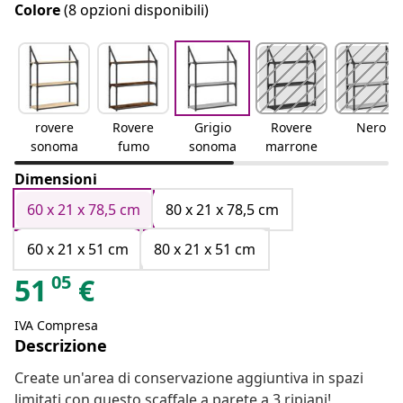
Colore
(8 opzioni disponibili)
rovere
Rovere
Grigio
Rovere
Nero
sonoma
fumo
sonoma
marrone
Dimensioni
60 x 21 x 78,5 cm
80 x 21 x 78,5 cm
60 x 21 x 51 cm
80 x 21 x 51 cm
05
51
€
IVA Compresa
Descrizione
Create un'area di conservazione aggiuntiva in spazi
limitati con questo scaffale a parete a 3 ripiani!