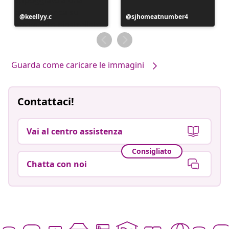
Post
keellyy.c
Post
sjhomeatnumber4
pubblicato
pubblicato
da
da
Guarda come caricare le immagini
Contattaci!
Vai al centro assistenza
Consigliato
Chatta con noi