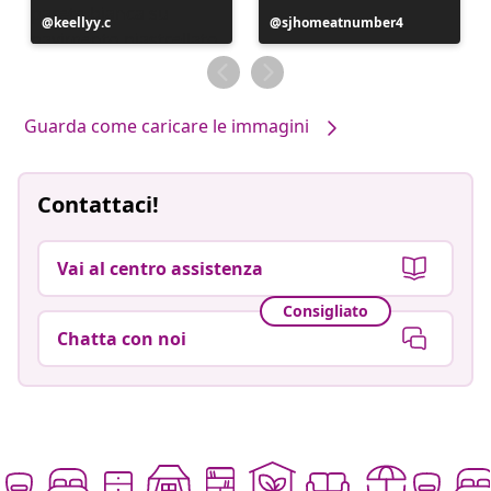
Post
keellyy.c
Post
sjhomeatnumber4
pubblicato
pubblicato
da
da
Guarda come caricare le immagini
Contattaci!
Vai al centro assistenza
Consigliato
Chatta con noi