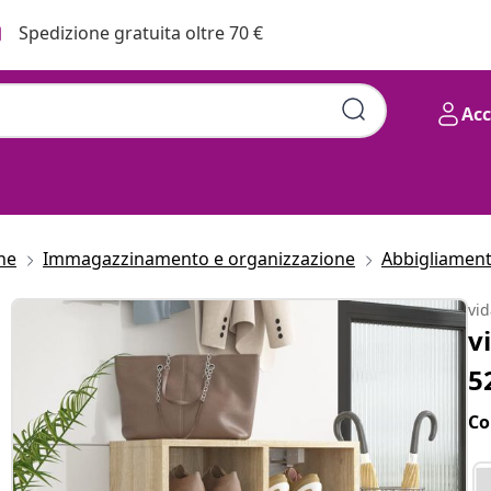
Spedizione gratuita oltre 70 €
Ac
he
Immagazzinamento e organizzazione
Abbigliament
vi
v
5
Co