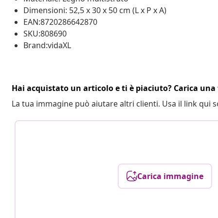
Dimensioni: 52,5 x 30 x 50 cm (L x P x A)
EAN:8720286642870
SKU:808690
Brand:vidaXL
Hai acquistato un articolo e ti è piaciuto? Carica una 
La tua immagine può aiutare altri clienti. Usa il link qui s
Carica immagine