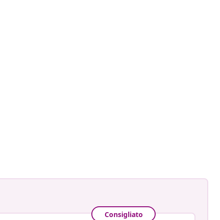
evagen33
ato
Consigliato