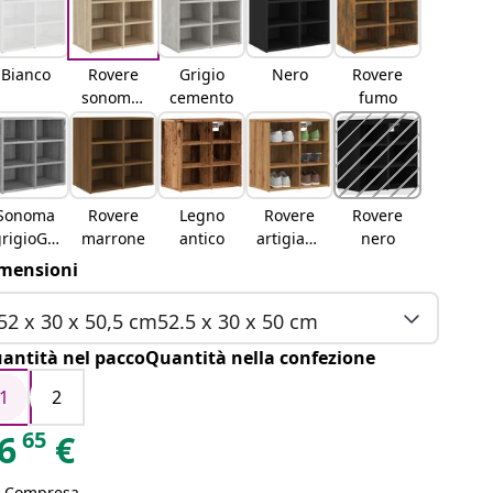
Bianco
Rovere
Grigio
Nero
Rovere
sonomar
cemento
fumo
overe
sonoma
Sonoma
Rovere
Legno
Rovere
Rovere
rigioGri
marrone
antico
artigiana
nero
gio
lerovere
mensioni
sonoma
artigiana
le
52 x 30 x 50,5 cm52.5 x 30 x 50 cm
antità nel paccoQuantità nella confezione
1
2
65
6
€
A Compresa