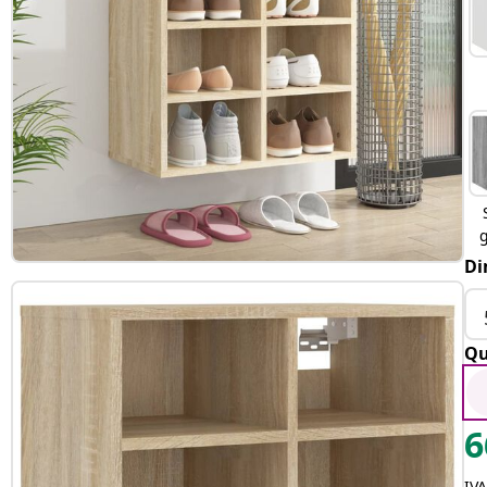
g
Di
Qu
6
IV