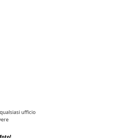
qualsiasi ufficio
vere
foto!