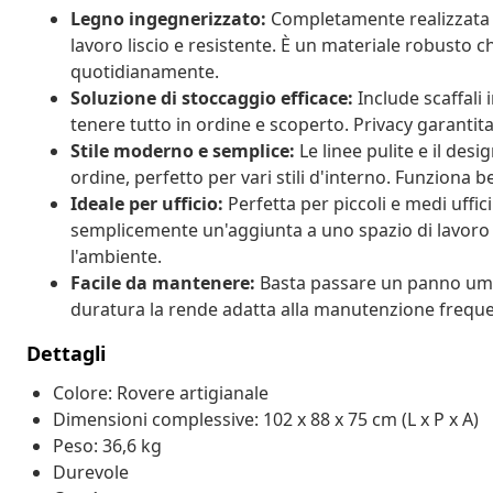
Legno ingegnerizzato:
Completamente realizzata in
lavoro liscio e resistente. È un materiale robusto 
quotidianamente.
Soluzione di stoccaggio efficace:
Include scaffali 
tenere tutto in ordine e scoperto. Privacy garantit
Stile moderno e semplice:
Le linee pulite e il des
ordine, perfetto per vari stili d'interno. Funziona b
Ideale per ufficio:
Perfetta per piccoli e medi uffic
semplicemente un'aggiunta a uno spazio di lavoro 
l'ambiente.
Facile da mantenere:
Basta passare un panno umid
duratura la rende adatta alla manutenzione freque
Dettagli
Colore: Rovere artigianale
Dimensioni complessive: 102 x 88 x 75 cm (L x P x A)
Peso: 36,6 kg
Durevole