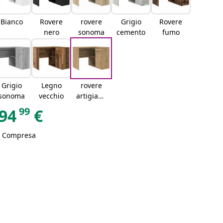
Bianco
Rovere
rovere
Grigio
Rovere
nero
sonoma
cemento
fumo
Grigio
Legno
rovere
sonoma
vecchio
artigiana
le
99
94
€
A Compresa