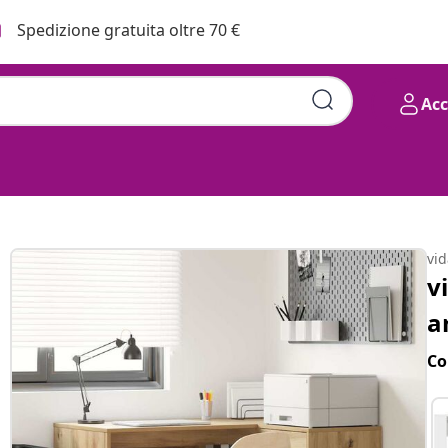
Spedizione gratuita oltre 70 €
Ac
vi
v
a
Co