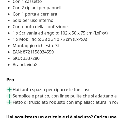
Con 1 cassetto
Con 2 ripiani per pannelli
Con 1 porta a cerniera
Solo per uso interno
Contenuto della confezione:
1 x Scrivania ad angolo: 102 x 50 x 75 cm (LxPxA)
1 x Mobilificio: 38 x 34 x 75 cm (LxPxA)
Montaggio richiesto: Sì
EAN: 8721158934550
SKU: 3337280
Brand: vidaXL
Pro
Hai tanto spazio per riporre le tue cose
Semplice e pratico, con linee pulite che si adattano a 
Fatto di truciolato robusto con impiallacciatura in ro
Hai acquistato un articolo e ti è piaciuto? Carica una 