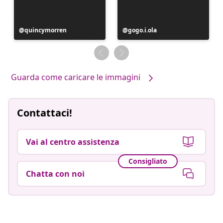
Post
quincymorren
Post
gogo.i.ola
pubblicato
pubblicato
da
da
Guarda come caricare le immagini
Contattaci!
Vai al centro assistenza
Consigliato
Chatta con noi