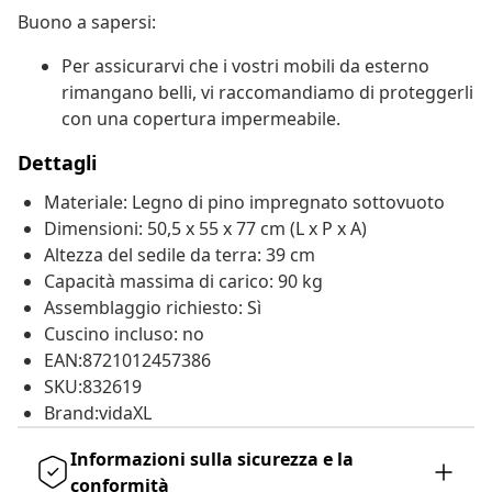
Buono a sapersi:
Per assicurarvi che i vostri mobili da esterno
rimangano belli, vi raccomandiamo di proteggerli
con una copertura impermeabile.
Dettagli
Materiale: Legno di pino impregnato sottovuoto
Dimensioni: 50,5 x 55 x 77 cm (L x P x A)
Altezza del sedile da terra: 39 cm
Capacità massima di carico: 90 kg
Assemblaggio richiesto: Sì
Cuscino incluso: no
EAN:8721012457386
SKU:832619
Brand:vidaXL
Informazioni sulla sicurezza e la
conformità