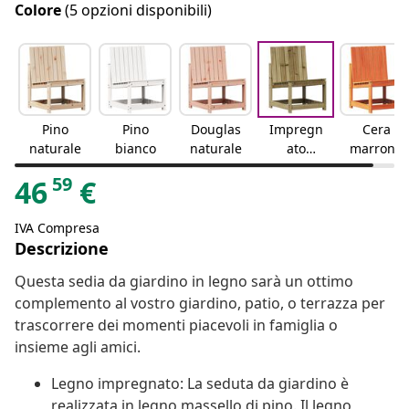
Colore
(5 opzioni disponibili)
Pino
Pino
Douglas
Impregn
Cera
naturale
bianco
naturale
ato
marrone
naturale
59
46
€
IVA Compresa
Descrizione
Questa sedia da giardino in legno sarà un ottimo
complemento al vostro giardino, patio, o terrazza per
trascorrere dei momenti piacevoli in famiglia o
insieme agli amici.
Legno impregnato: La seduta da giardino è
realizzata in legno massello di pino. Il legno