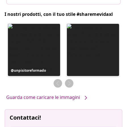
I nostri prodotti, con il tuo stile #sharemevidaxl
Post
unpisitoreformado
pubblicato
da
Guarda come caricare le immagini
Contattaci!