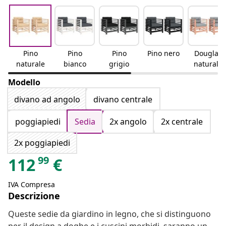
Pino
Pino
Pino
Pino nero
Douglas
naturale
bianco
grigio
naturale
Modello
divano ad angolo
divano centrale
poggiapiedi
Sedia
2x angolo
2x centrale
2x poggiapiedi
99
112
€
IVA Compresa
Descrizione
Queste sedie da giardino in legno, che si distinguono