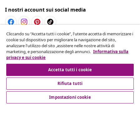
I nostri account sui social media
Cliccando su “Accetta tutti i cookie”, l'utente accetta di memorizzare i
Recesso dal contratto
cookie sul dispositivo per migliorare la navigazione del sito,
analizzare l'utilizzo del sito ,assistere nelle nostre attività di
Invia una richiesta di recesso per il tuo ordine.
marketing, e personalizzazione degli annunci.
Informativa sulla
privacy e sui cookie
Recesso dal contratto
Accetta tutti i cookie
Rifiuta tutti
Servizio clienti
Impostazioni cookie
Aziende
vidaXL