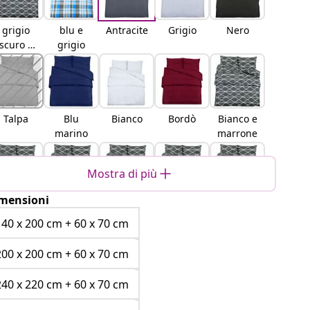
grigio
blu e
Antracite
Grigio
Nero
scuro e
grigio
bianco
Talpa
Blu
Bianco
Bordò
Bianco e
marino
marrone
Mostra di più
mensioni
Grigio
Grigio
Grigio e
Multicolo
Grigio
scuro
chiaro
bianco
re
scuro e
140 x 200 cm + 60 x 70 cm
nero
200 x 200 cm + 60 x 70 cm
240 x 220 cm + 60 x 70 cm
Strisce
Rosa
Nero e