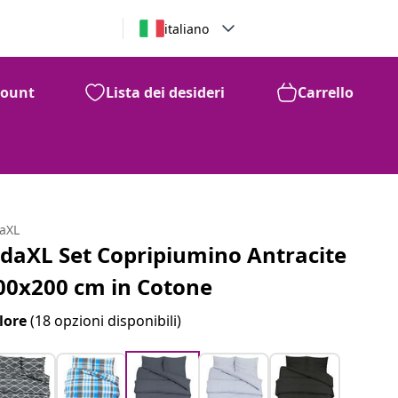
italiano
count
Lista dei desideri
Carrello
daXL
idaXL Set Copripiumino Antracite
00x200 cm in Cotone
lore
(18 opzioni disponibili)