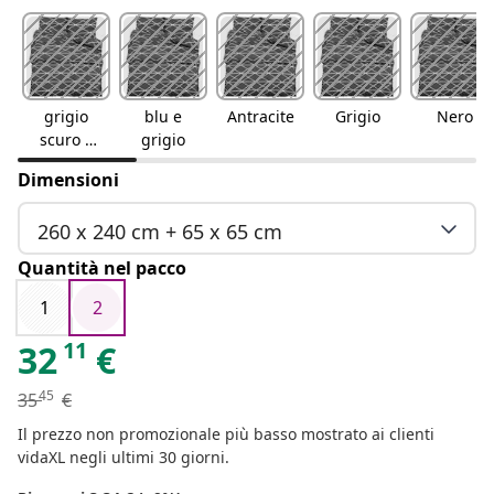
grigio
blu e
Antracite
Grigio
Nero
scuro e
grigio
bianco
Dimensioni
260 x 240 cm + 65 x 65 cm
Quantità nel pacco
1
2
11
32
€
45
35
€
Il prezzo non promozionale più basso mostrato ai clienti
vidaXL negli ultimi 30 giorni.