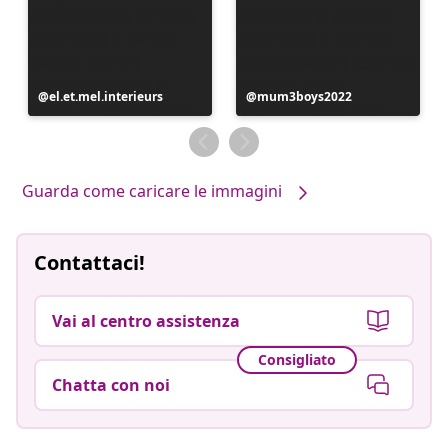
Post
el.et.mel.interieurs
Post
mum3boys2022
pubblicato
pubblicato
da
da
Guarda come caricare le immagini
Contattaci!
Vai al centro assistenza
Consigliato
Chatta con noi