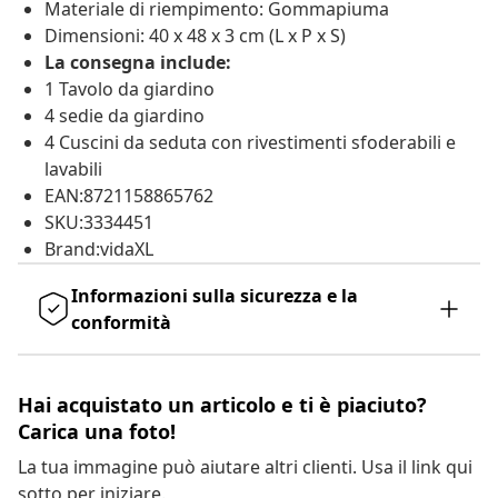
Materiale di riempimento: Gommapiuma
Dimensioni: 40 x 48 x 3 cm (L x P x S)
La consegna include:
1 Tavolo da giardino
4 sedie da giardino
4 Cuscini da seduta con rivestimenti sfoderabili e
lavabili
EAN:8721158865762
SKU:3334451
Brand:vidaXL
Informazioni sulla sicurezza e la
conformità
Hai acquistato un articolo e ti è piaciuto?
Carica una foto!
La tua immagine può aiutare altri clienti. Usa il link qui
sotto per iniziare.