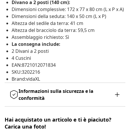
Divano a 2 posti (140 cm):
Dimensioni complessive: 172 x 77 x 80 cm (L x P x A)
Dimensioni della seduta: 140 x 50 cm (L x P)
Altezza del sedile da terra: 41 cm
Altezza del bracciolo da terra: 59,5 cm
Assemblaggio richiesto: Sì
La consegna include:
2 Divani a 2 posti
4 Cuscini
EAN:8721012071834
SKU:3202216
Brand:vidaXL
Informazioni sulla sicurezza e la
conformità
Hai acquistato un articolo e ti è piaciuto?
Carica una foto!