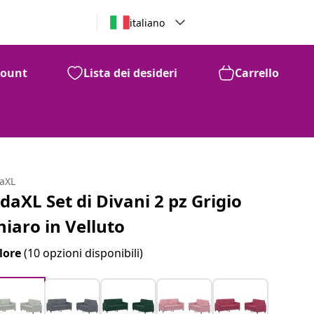
italiano
count
Lista dei desideri
Carrello
daXL
idaXL Set di Divani 2 pz Grigio
hiaro in Velluto
lore
(10 opzioni disponibili)