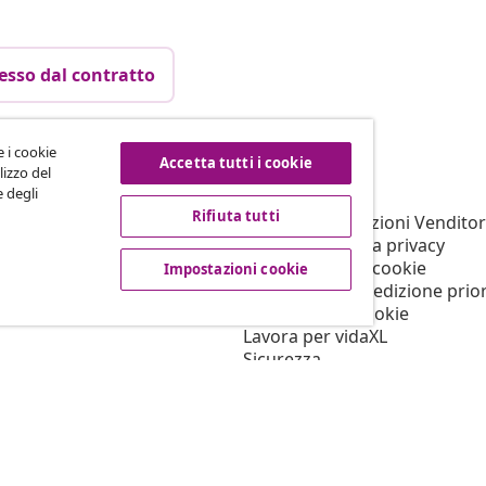
esso dal contratto
e i cookie
Accetta tutti i cookie
vidaXL
lizzo del
e degli
filiato
Su vidaXL
Rifiuta tutti
er vidaXL
Termini e Condizioni Venditor
ni marketing
Informativa sulla privacy
Informativa sui cookie
Impostazioni cookie
Condizioni di spedizione prior
Impostazioni cookie
Lavora per vidaXL
Sicurezza
Persona responsabile UE
Politica di EPR
Dichiarazione di accessibilità