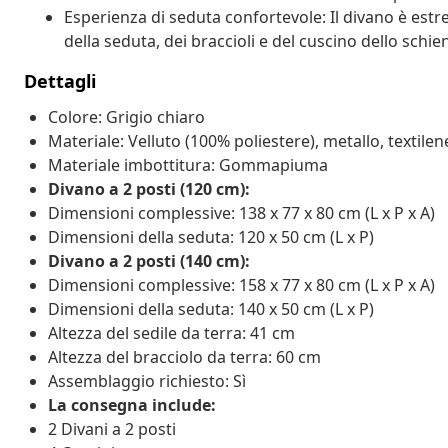
Esperienza di seduta confortevole: Il divano è est
della seduta, dei braccioli e del cuscino dello schie
Dettagli
Colore: Grigio chiaro
Materiale: Velluto (100% poliestere), metallo, textil
Materiale imbottitura: Gommapiuma
Divano a 2 posti (120 cm):
Dimensioni complessive: 138 x 77 x 80 cm (L x P x A)
Dimensioni della seduta: 120 x 50 cm (L x P)
Divano a 2 posti (140 cm):
Dimensioni complessive: 158 x 77 x 80 cm (L x P x A)
Dimensioni della seduta: 140 x 50 cm (L x P)
Altezza del sedile da terra: 41 cm
Altezza del bracciolo da terra: 60 cm
Assemblaggio richiesto: Sì
La consegna include:
2 Divani a 2 posti