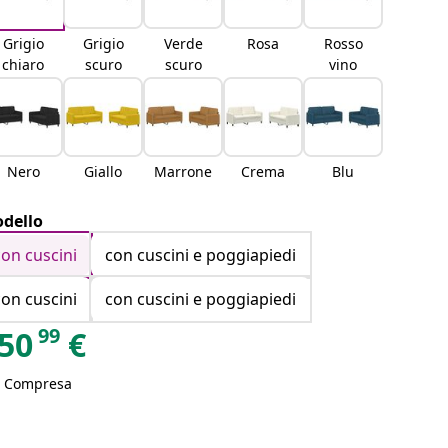
Grigio
Grigio
Verde
Rosa
Rosso
chiaro
scuro
scuro
vino
Nero
Giallo
Marrone
Crema
Blu
dello
con cuscini
con cuscini e poggiapiedi
con cuscini
con cuscini e poggiapiedi
99
50
€
A Compresa