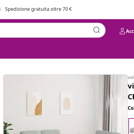
Spedizione gratuita oltre 70 €
Ac
vi
v
C
Co