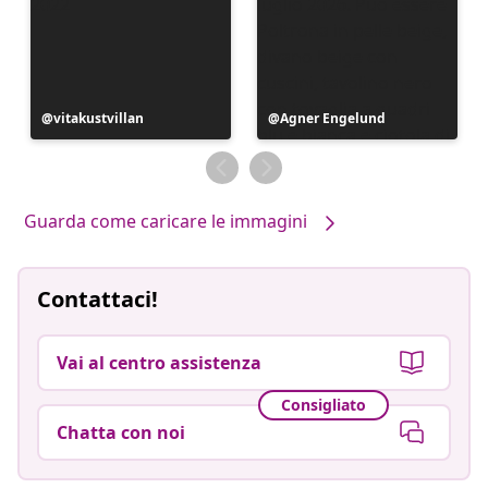
Post
vitakustvillan
Post
Agner Engelund
pubblicato
pubblicato
da
da
Guarda come caricare le immagini
Contattaci!
Vai al centro assistenza
Consigliato
Chatta con noi