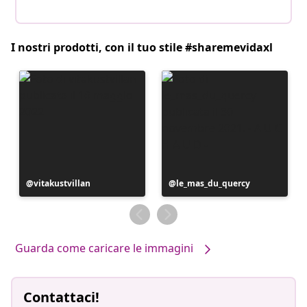
I nostri prodotti, con il tuo stile #sharemevidaxl
Post
vitakustvillan
Post
le_mas_du_quercy
pubblicato
pubblicato
da
da
Guarda come caricare le immagini
Contattaci!