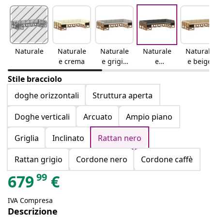
Naturale
Naturale
Naturale
Naturale
Naturale
e crema
e grigio
e
e beige
chiaro
antracite
Stile bracciolo
doghe orizzontali
Struttura aperta
Doghe verticali
Arcuato
Ampio piano
Griglia
Inclinato
Rattan nero
Rattan grigio
Cordone nero
Cordone caffè
99
679
€
IVA Compresa
Descrizione