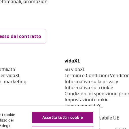
settimanali, promozioni
esso dal contratto
vidaXL
filiato
Su vidaXL
er vidaXL
Termini e Condizioni Venditor
ni marketing
Informativa sulla privacy
Informativa sui cookie
Condizioni di spedizione prior
Impostazioni cookie
Lavora per vidaXL
Sicurezza
e i cookie
Persona responsabile UE
Accetta tutti i cookie
lizzo del
Politica di EPR
e degli