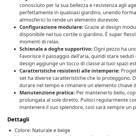
conosciuto per la sua bellezza e resistenza agli age
perfettamente in qualsiasi giardino, unendo forma e
atmosferici lo rende un elemento durevole.
Configurazione modulare:
Grazie al design modula
disponibile nel tuo cortile o giardino. È super fles
momenti di relax.
Schienale a doghe supportivo:
Ogni pezzo ha uno 
Favorisce il passaggio dell'aria, quindi stare sedut
design aggiunge un tocco di classe ai tuoi spazi est
Caratteristiche resistenti alle intemperie:
Proget
set ha diverse caratteristiche che lo proteggono. Da
durare nel tempo e rimanere un elemento chiave d
Manutenzione pratica:
Per mantenerlo bello, copri
prolungata al sole diretto. Pulisci regolarmente 
mantenere il suo splendore, così sarà sempre un pu
Dettagli
Colore: Naturale e beige