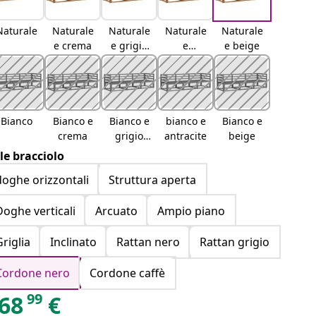
Naturale
Naturale
Naturale
Naturale
Naturale
e crema
e grigio
e
e beige
chiaro
antracite
Bianco
Bianco e
Bianco e
bianco e
Bianco e
crema
grigio
antracite
beige
chiaro
ile bracciolo
doghe orizzontali
Struttura aperta
Doghe verticali
Arcuato
Ampio piano
Griglia
Inclinato
Rattan nero
Rattan grigio
Cordone nero
Cordone caffè
99
68
€