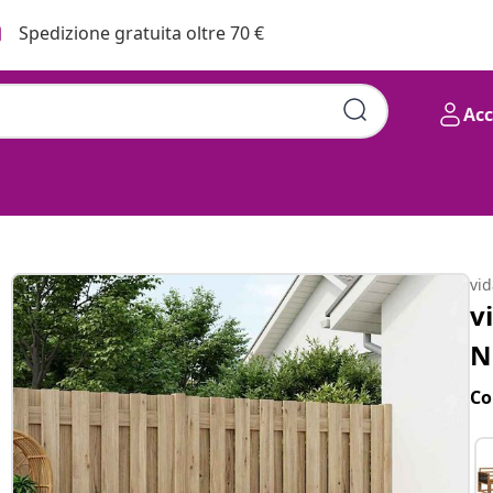
Spedizione gratuita oltre 70 €
Ac
vi
v
N
Co