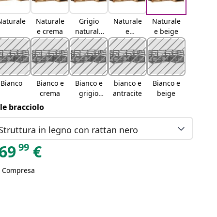
Naturale
Naturale
Grigio
Naturale
Naturale
e crema
naturale
e
e beige
e chiaro
antracite
Bianco
Bianco e
Bianco e
bianco e
Bianco e
crema
grigio
antracite
beige
chiaro
ile bracciolo
Struttura in legno con rattan nero
99
69
€
A Compresa