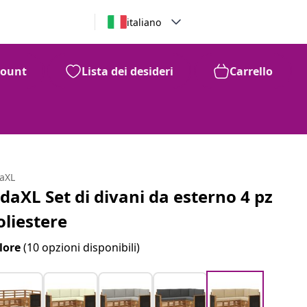
italiano
count
Lista dei desideri
Carrello
daXL
idaXL Set di divani da esterno 4 pz
oliestere
lore
(10 opzioni disponibili)