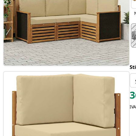
St
3
IV