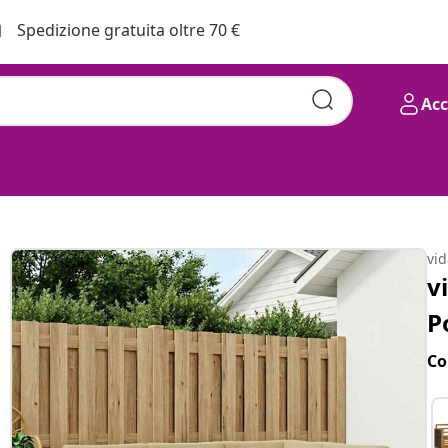
Spedizione gratuita oltre 70 €
Ac
vi
v
P
Co