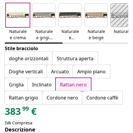
Naturale
Naturale
Naturale
Naturale
Naturale
e crema
e grigio
e
e beige
chiaro
antracite
Stile bracciolo
doghe orizzontali
Struttura aperta
Doghe verticali
Arcuato
Ampio piano
Griglia
Inclinato
Rattan nero
Rattan grigio
Cordone nero
Cordone caffè
99
383
€
IVA Compresa
Descrizione