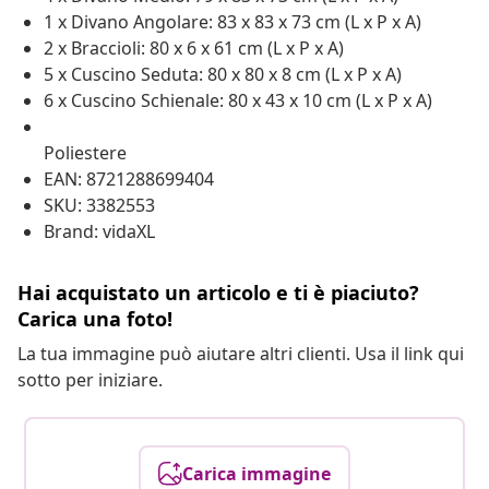
1 x Divano Angolare: 83 x 83 x 73 cm (L x P x A)
2 x Braccioli: 80 x 6 x 61 cm (L x P x A)
5 x Cuscino Seduta: 80 x 80 x 8 cm (L x P x A)
6 x Cuscino Schienale: 80 x 43 x 10 cm (L x P x A)
Poliestere
EAN: 8721288699404
SKU: 3382553
Brand: vidaXL
Hai acquistato un articolo e ti è piaciuto?
Carica una foto!
La tua immagine può aiutare altri clienti. Usa il link qui
sotto per iniziare.
Carica immagine