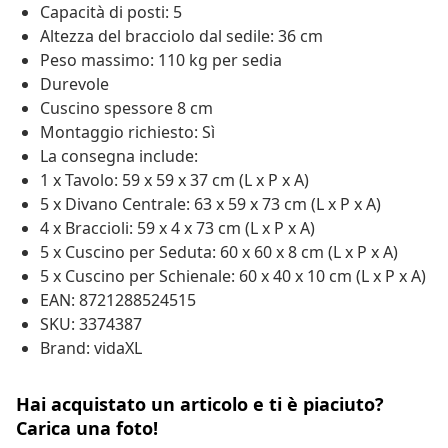
Capacità di posti: 5
Altezza del bracciolo dal sedile: 36 cm
Peso massimo: 110 kg per sedia
Durevole
Cuscino spessore 8 cm
Montaggio richiesto: Sì
La consegna include:
1 x Tavolo: 59 x 59 x 37 cm (L x P x A)
5 x Divano Centrale: 63 x 59 x 73 cm (L x P x A)
4 x Braccioli: 59 x 4 x 73 cm (L x P x A)
5 x Cuscino per Seduta: 60 x 60 x 8 cm (L x P x A)
5 x Cuscino per Schienale: 60 x 40 x 10 cm (L x P x A)
EAN: 8721288524515
SKU: 3374387
Brand: vidaXL
Hai acquistato un articolo e ti è piaciuto?
Carica una foto!