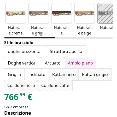
Naturale
Naturale
Naturale
Naturale
Naturale
e crema
e grigio
e
e beige
chiaro
antracite
Stile bracciolo
doghe orizzontali
Struttura aperta
Doghe verticali
Arcuato
Ampio piano
Griglia
Inclinato
Rattan nero
Rattan grigio
Cordone nero
Cordone caffè
99
766
€
IVA Compresa
Descrizione