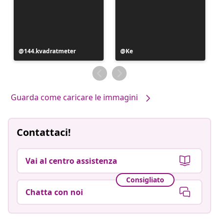
Post
144.kvadratmeter
Post
Ke
pubblicato
pubblicato
da
da
Guarda come caricare le immagini
Contattaci!
Vai al centro assistenza
Consigliato
Chatta con noi