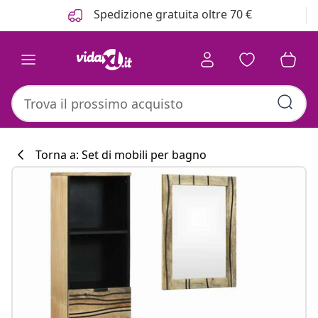
Precedente
Prossimo
Spedizione gratuita oltre 70 €
Torna a: Set di mobili per bagno