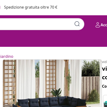
Spedizione gratuita oltre 70 €
Ac
giardino
vi
v
c
Co