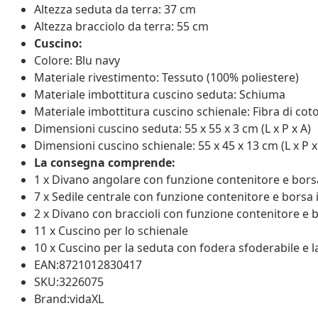
Altezza seduta da terra: 37 cm
Altezza bracciolo da terra: 55 cm
Cuscino:
Colore: Blu navy
Materiale rivestimento: Tessuto (100% poliestere)
Materiale imbottitura cuscino seduta: Schiuma
Materiale imbottitura cuscino schienale: Fibra di cot
Dimensioni cuscino seduta: 55 x 55 x 3 cm (L x P x A)
Dimensioni cuscino schienale: 55 x 45 x 13 cm (L x P x 
La consegna comprende:
1 x Divano angolare con funzione contenitore e bor
7 x Sedile centrale con funzione contenitore e bors
2 x Divano con braccioli con funzione contenitore e
11 x Cuscino per lo schienale
10 x Cuscino per la seduta con fodera sfoderabile e l
EAN:8721012830417
SKU:3226075
Brand:vidaXL