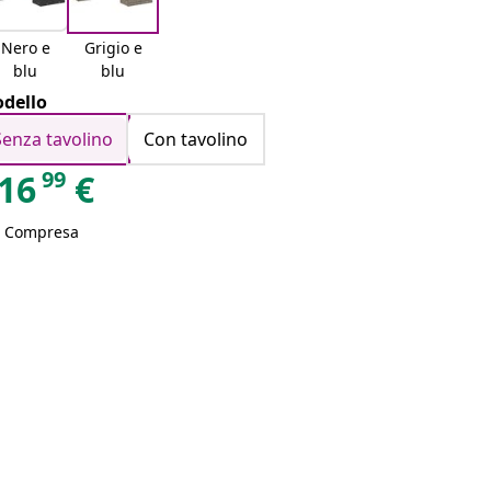
Nero e
Grigio e
blu
blu
dello
Senza tavolino
Con tavolino
99
16
€
A Compresa