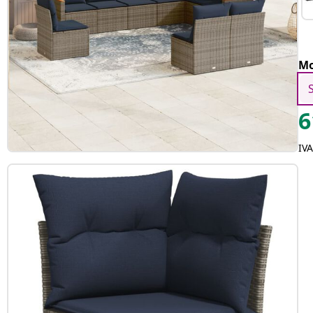
Mo
6
IV