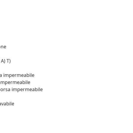
one
A) T)
sa impermeabile
a impermeabile
 borsa impermeabile
avabile