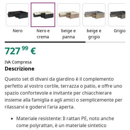
Nero
Nero e
beige e
beige e
Grigio
crema
panna
grigio
99
727
€
IVA Compresa
Descrizione
Questo set di divani da giardino è il complemento
perfetto al vostro cortile, terrazza o patio, e offre uno
spazio confortevole e invitante per chiacchierare
insieme alla famiglia e agli amici o semplicemente per
rilassarvi e godervi l'aria aperta.
Materiale resistente: Il rattan PE, noto anche
come polyrattan, è un materiale sintetico