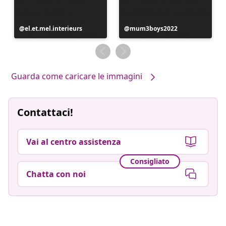
Post
el.et.mel.interieurs
Post
mum3boys2022
pubblicato
pubblicato
da
da
Guarda come caricare le immagini
Contattaci!
Vai al centro assistenza
Consigliato
Chatta con noi