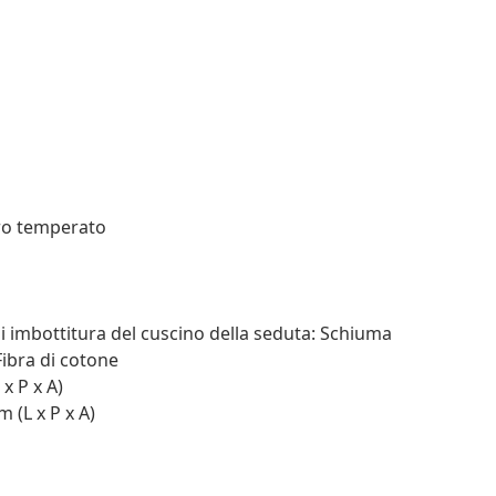
tro temperato
i imbottitura del cuscino della seduta: Schiuma
Fibra di cotone
x P x A)
 (L x P x A)