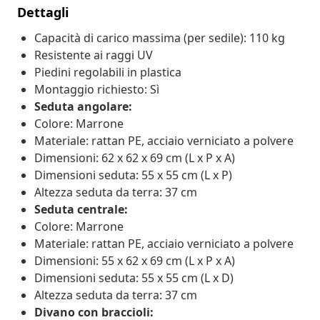
Dettagli
Capacità di carico massima (per sedile): 110 kg
Resistente ai raggi UV
Piedini regolabili in plastica
Montaggio richiesto: Sì
Seduta angolare:
Colore: Marrone
Materiale: rattan PE, acciaio verniciato a polvere
Dimensioni: 62 x 62 x 69 cm (L x P x A)
Dimensioni seduta: 55 x 55 cm (L x P)
Altezza seduta da terra: 37 cm
Seduta centrale:
Colore: Marrone
Materiale: rattan PE, acciaio verniciato a polvere
Dimensioni: 55 x 62 x 69 cm (L x P x A)
Dimensioni seduta: 55 x 55 cm (L x D)
Altezza seduta da terra: 37 cm
Divano con braccioli: