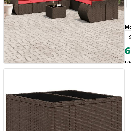
Mo
6
IV