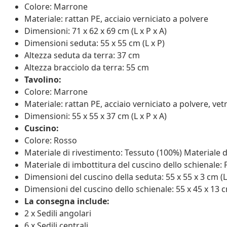
Colore: Marrone
Materiale: rattan PE, acciaio verniciato a polvere
Dimensioni: 71 x 62 x 69 cm (L x P x A)
Dimensioni seduta: 55 x 55 cm (L x P)
Altezza seduta da terra: 37 cm
Altezza bracciolo da terra: 55 cm
Tavolino:
Colore: Marrone
Materiale: rattan PE, acciaio verniciato a polvere, ve
Dimensioni: 55 x 55 x 37 cm (L x P x A)
Cuscino:
Colore: Rosso
Materiale di rivestimento: Tessuto (100%) Materiale d
Materiale di imbottitura del cuscino dello schienale: 
Dimensioni del cuscino della seduta: 55 x 55 x 3 cm (L 
Dimensioni del cuscino dello schienale: 55 x 45 x 13 cm
La consegna include:
2 x Sedili angolari
6 x Sedili centrali