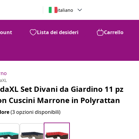
italiano
count
Lista dei desideri
Carrello
rno
daXL
idaXL Set Divani da Giardino 11 pz
on Cuscini Marrone in Polyrattan
lore
(3 opzioni disponibili)