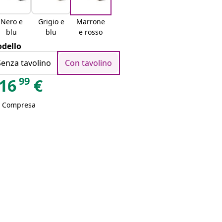
Nero e
Grigio e
Marrone
blu
blu
e rosso
dello
Senza tavolino
Con tavolino
99
16
€
A Compresa