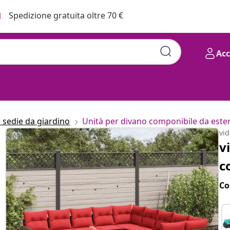
Spedizione gratuita oltre 70 €
Ac
e sedie da giardino
Unità per divano componibile da este
vi
v
c
Co