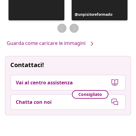
Post
unpisitoreformado
pubblicato
da
Guarda come caricare le immagini
Contattaci!
Vai al centro assistenza
Consigliato
Chatta con noi