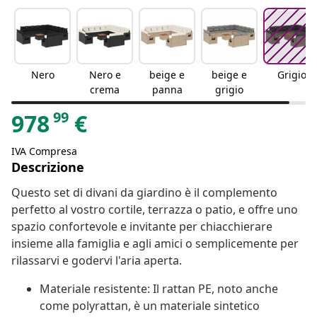
Nero
Nero e
beige e
beige e
Grigio
crema
panna
grigio
99
978
€
IVA Compresa
Descrizione
Questo set di divani da giardino è il complemento
perfetto al vostro cortile, terrazza o patio, e offre uno
spazio confortevole e invitante per chiacchierare
insieme alla famiglia e agli amici o semplicemente per
rilassarvi e godervi l'aria aperta.
Materiale resistente: Il rattan PE, noto anche
come polyrattan, è un materiale sintetico