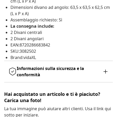
cm (L x P x A)
Dimensioni divano ad angolo: 63,5 x 63,5 x 62,5 cm
(L x P x A)
Assemblaggio richiesto: Sì
La consegna include:
2 Divani centrali
2 Divani angolari
EAN:8720286683842
SKU:3082502
Brand:vidaXL
Informazioni sulla sicurezza e la
conformità
Hai acquistato un articolo e ti è piaciuto?
Carica una foto!
La tua immagine può aiutare altri clienti. Usa il link qui
sotto per iniziare.