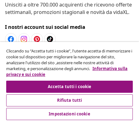
Unisciti a oltre 700.000 acquirenti che ricevono offerte
settimanali, promozioni stagionali e novità da vidaXL.
I nostri account sui social media
Cliccando su “Accetta tutti i cookie”, l'utente accetta di memorizzare i
Recesso dal contratto
cookie sul dispositivo per migliorare la navigazione del sito,
analizzare l'utilizzo del sito ,assistere nelle nostre attività di
Invia una richiesta di recesso per il tuo ordine.
marketing, e personalizzazione degli annunci.
Informativa sulla
privacy e sui cookie
Recesso dal contratto
Accetta tutti i cookie
Rifiuta tutti
Servizio clienti
Impostazioni cookie
Aziende