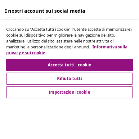
I nostri account sui social media
Cliccando su “Accetta tutti i cookie”, l'utente accetta di memorizzare i
cookie sul dispositivo per migliorare la navigazione del sito,
Recesso dal contratto
analizzare l'utilizzo del sito ,assistere nelle nostre attività di
marketing, e personalizzazione degli annunci.
Informativa sulla
Invia una richiesta di recesso per il tuo ordine.
privacy e sui cookie
Recesso dal contratto
Accetta tutti i cookie
Rifiuta tutti
Servizio clienti
Impostazioni cookie
Aziende
vidaXL