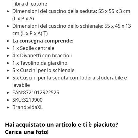
Fibra di cotone
Dimensioni del cuscino della seduta: 55 x 55 x 3 cm
(L x P x A)
Dimensioni del cuscino dello schienale: 55 x 45 x 13
cm (L x P x A) T)
La consegna comprende:
1 x Sedile centrale
4 x Divanetti con braccioli
1 x Tavolino da giardino
5 x Cuscini per lo schienale
5 x Cuscini per la seduta con fodera sfoderabile e
lavabile
EAN:8721012922525
SKU:3219900
Brand:vidaXL
Hai acquistato un articolo e ti è piaciuto?
Carica una foto!