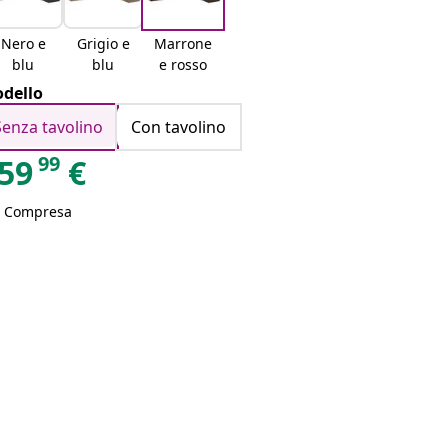
Nero e
Grigio e
Marrone
blu
blu
e rosso
dello
Senza tavolino
Con tavolino
99
59
€
A Compresa