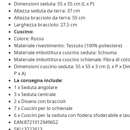
Dimensioni seduta: 55 x 55 cm (L x P)
Altezza seduta da terra: 37 cm
Altezza bracciolo da terra: 55 cm
Larghezza bracciolo: 27,5 cm
Cuscino:
Colore: Rosso
Materiale rivestimento: Tessuto (100% poliestere)
Materiale imbottitura cuscino seduta: Schiuma
Materiale imbottitura cuscino schienale: Fibra di cot
Dimensioni cuscino seduta: 55 x 55 x 3 cm (L x P x Dim
P x A)
La consegna include:
1 x Seduta angolare
3 x Seduta centrale
2 x Divano con braccioli
7 x Cuscini per lo schienale
6 x Cuscini per la seduta con fodera sfoderabile e lav
EAN:8721012949652
SKU:3222613