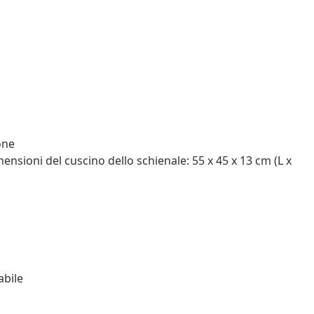
one
ensioni del cuscino dello schienale: 55 x 45 x 13 cm (L x
abile