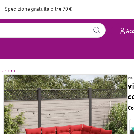
Spedizione gratuita oltre 70 €
Ac
giardino
vi
v
c
Co