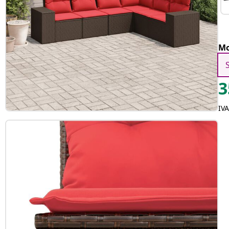
Mo
3
IV