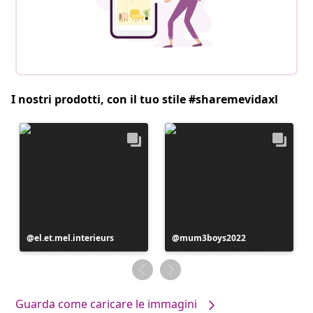
I nostri prodotti, con il tuo stile #sharemevidaxl
Post
el.et.mel.interieurs
Post
mum3boys2022
pubblicato
pubblicato
da
da
Guarda come caricare le immagini