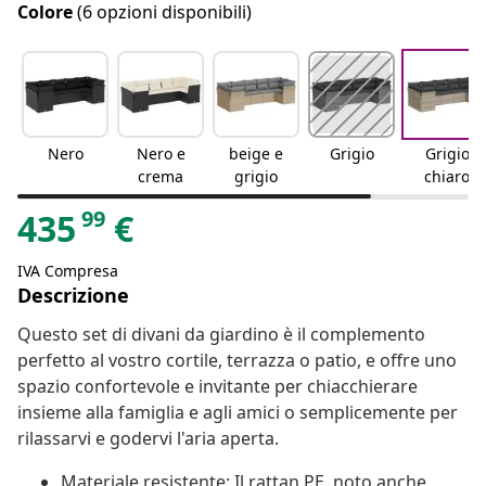
Colore
(6 opzioni disponibili)
Nero
Nero e
beige e
Grigio
Grigio
crema
grigio
chiaro
99
435
€
IVA Compresa
Descrizione
Questo set di divani da giardino è il complemento
perfetto al vostro cortile, terrazza o patio, e offre uno
spazio confortevole e invitante per chiacchierare
insieme alla famiglia e agli amici o semplicemente per
rilassarvi e godervi l'aria aperta.
Materiale resistente: Il rattan PE, noto anche