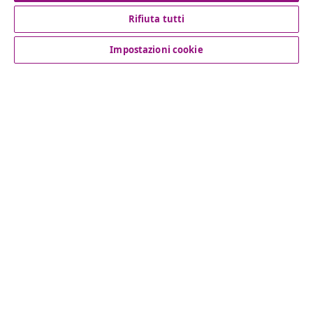
Rifiuta tutti
Servizio clienti
Impostazioni cookie
Aziende
vidaXL
Scopri di più
© 2008-2026 vidaXL www.vidaxl.it è un negozio online di
vidaXL Marketplace International B.V.