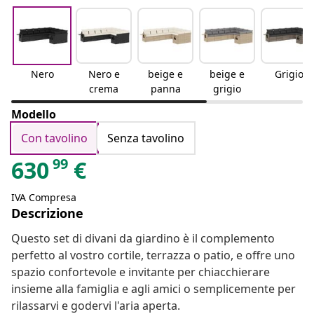
Nero
Nero e
beige e
beige e
Grigio
crema
panna
grigio
Modello
Con tavolino
Senza tavolino
99
630
€
IVA Compresa
Descrizione
Questo set di divani da giardino è il complemento
perfetto al vostro cortile, terrazza o patio, e offre uno
spazio confortevole e invitante per chiacchierare
insieme alla famiglia e agli amici o semplicemente per
rilassarvi e godervi l'aria aperta.