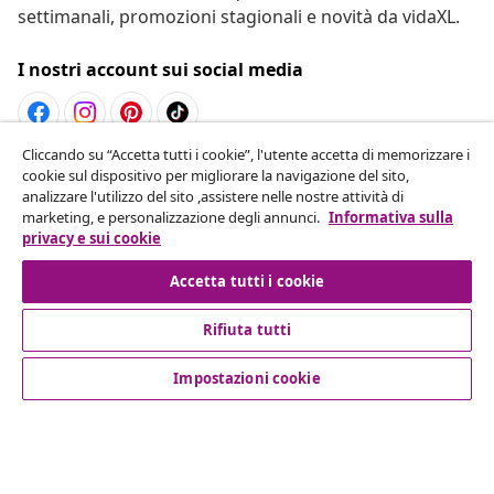
settimanali, promozioni stagionali e novità da vidaXL.
I nostri account sui social media
Cliccando su “Accetta tutti i cookie”, l'utente accetta di memorizzare i
Recesso dal contratto
cookie sul dispositivo per migliorare la navigazione del sito,
analizzare l'utilizzo del sito ,assistere nelle nostre attività di
Invia una richiesta di recesso per il tuo ordine.
marketing, e personalizzazione degli annunci.
Informativa sulla
privacy e sui cookie
Recesso dal contratto
Accetta tutti i cookie
Rifiuta tutti
Servizio clienti
Impostazioni cookie
Aziende
vidaXL