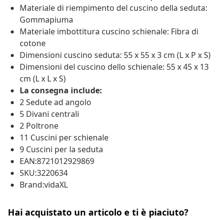
Materiale di riempimento del cuscino della seduta:
Gommapiuma
Materiale imbottitura cuscino schienale: Fibra di
cotone
Dimensioni cuscino seduta: 55 x 55 x 3 cm (L x P x S)
Dimensioni del cuscino dello schienale: 55 x 45 x 13
cm (L x L x S)
La consegna include:
2 Sedute ad angolo
5 Divani centrali
2 Poltrone
11 Cuscini per schienale
9 Cuscini per la seduta
EAN:8721012929869
SKU:3220634
Brand:vidaXL
Hai acquistato un articolo e ti è piaciuto?