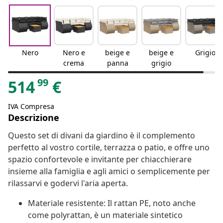
Nero
Nero e
beige e
beige e
Grigio
crema
panna
grigio
99
514
€
IVA Compresa
Descrizione
Questo set di divani da giardino è il complemento
perfetto al vostro cortile, terrazza o patio, e offre uno
spazio confortevole e invitante per chiacchierare
insieme alla famiglia e agli amici o semplicemente per
rilassarvi e godervi l'aria aperta.
Materiale resistente: Il rattan PE, noto anche
come polyrattan, è un materiale sintetico