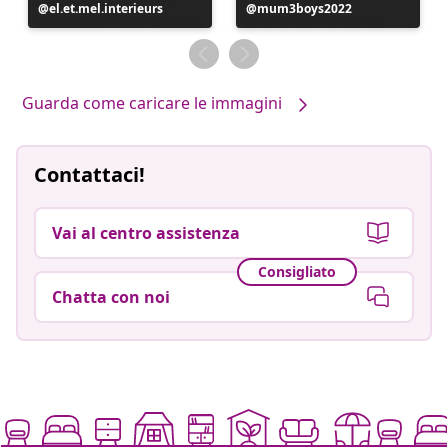
Post
el.et.mel.interieurs
Post
mum3boys2022
pubblicato
pubblicato
da
da
Guarda come caricare le immagini
Contattaci!
Vai al centro assistenza
Consigliato
Chatta con noi