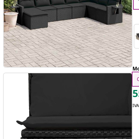
Mo
5
IV