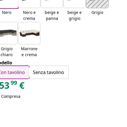
Nero
Nero e
beige e
beige e
Grigio
crema
panna
grigio
Grigio
Marrone
chiaro
e crema
dello
Con tavolino
Senza tavolino
99
53
€
A Compresa