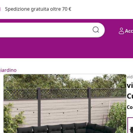
Spedizione gratuita oltre 70 €
Ac
giardino
vi
v
C
Co