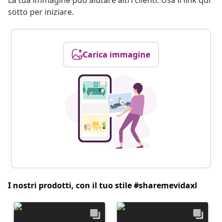
La tua immagine può aiutare altri clienti. Usa il link qui
sotto per iniziare.
Carica immagine
I nostri prodotti, con il tuo stile #sharemevidaxl