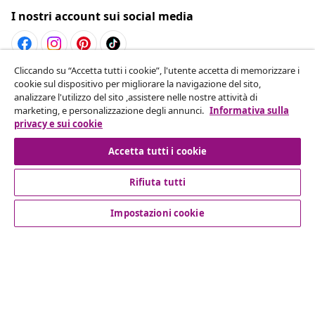
I nostri account sui social media
Cliccando su “Accetta tutti i cookie”, l'utente accetta di memorizzare i
Recesso dal contratto
cookie sul dispositivo per migliorare la navigazione del sito,
analizzare l'utilizzo del sito ,assistere nelle nostre attività di
Invia una richiesta di recesso per il tuo ordine.
marketing, e personalizzazione degli annunci.
Informativa sulla
privacy e sui cookie
Recesso dal contratto
Accetta tutti i cookie
Rifiuta tutti
Servizio clienti
Impostazioni cookie
Aziende
vidaXL