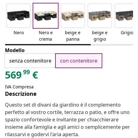
Nero
Nero e
beige e
beige e
Grigio
crema
panna
grigio
Modello
senza contenitore
con contenitore
99
569
€
IVA Compresa
Descrizione
Questo set di divani da giardino è il complemento
perfetto al vostro cortile, terrazza o patio, e offre uno
spazio confortevole e invitante per chiacchierare
insieme alla famiglia e agli amici o semplicemente per
rilassarvi e godervi l'aria aperta.