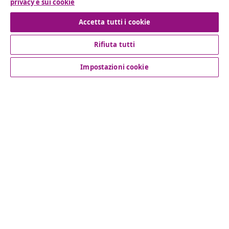
privacy e sui cookie
Recesso dal contratto
Accetta tutti i cookie
Rifiuta tutti
Servizio clienti
Impostazioni cookie
Aziende
vidaXL
Scopri di più
© 2008-2026 vidaXL www.vidaxl.it è un negozio online di