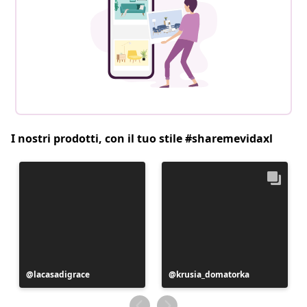
I nostri prodotti, con il tuo stile #sharemevidaxl
Post
lacasadigrace
Post
krusia_domatorka
pubblicato
pubblicato
da
da