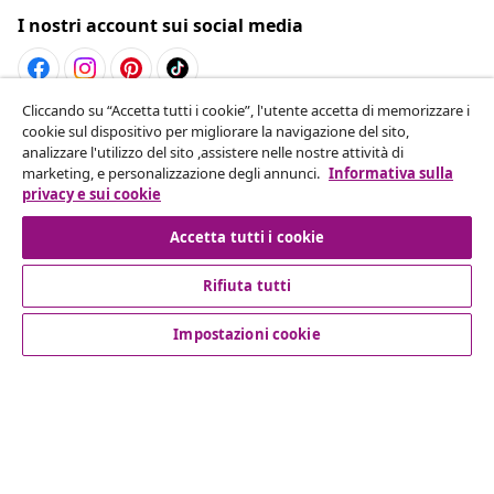
I nostri account sui social media
Cliccando su “Accetta tutti i cookie”, l'utente accetta di memorizzare i
Recesso dal contratto
cookie sul dispositivo per migliorare la navigazione del sito,
analizzare l'utilizzo del sito ,assistere nelle nostre attività di
Invia una richiesta di recesso per il tuo ordine.
marketing, e personalizzazione degli annunci.
Informativa sulla
privacy e sui cookie
Recesso dal contratto
Accetta tutti i cookie
Rifiuta tutti
Servizio clienti
Impostazioni cookie
Aziende
vidaXL