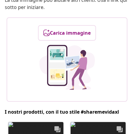
La tua immagine può aiutare altri clienti. Usa il link qui
sotto per iniziare.
Carica immagine
I nostri prodotti, con il tuo stile #sharemevidaxl