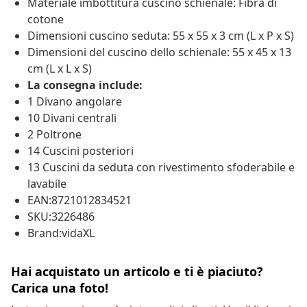
Materiale imbottitura cuscino schienale: Fibra di
cotone
Dimensioni cuscino seduta: 55 x 55 x 3 cm (L x P x S)
Dimensioni del cuscino dello schienale: 55 x 45 x 13
cm (L x L x S)
La consegna include:
1 Divano angolare
10 Divani centrali
2 Poltrone
14 Cuscini posteriori
13 Cuscini da seduta con rivestimento sfoderabile e
lavabile
EAN:8721012834521
SKU:3226486
Brand:vidaXL
Hai acquistato un articolo e ti è piaciuto?
Carica una foto!