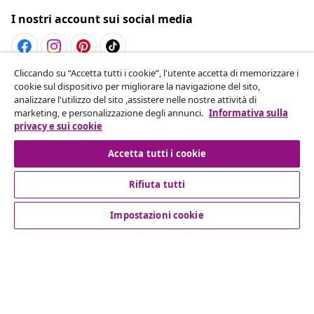
I nostri account sui social media
Cliccando su “Accetta tutti i cookie”, l'utente accetta di memorizzare i
Recesso dal contratto
cookie sul dispositivo per migliorare la navigazione del sito,
analizzare l'utilizzo del sito ,assistere nelle nostre attività di
Invia una richiesta di recesso per il tuo ordine.
marketing, e personalizzazione degli annunci.
Informativa sulla
privacy e sui cookie
Recesso dal contratto
Accetta tutti i cookie
Rifiuta tutti
Servizio clienti
Impostazioni cookie
Aziende
vidaXL