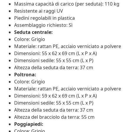
Massima capacità di carico (per seduta): 110 kg
Resistente ai raggi UV
Piedini regolabili in plastica
Assemblaggio richiesto: Sì
Seduta centrale:
Colore: Grigio
Materiale: rattan PE, acciaio verniciato a polvere
Dimensioni: 55 x 62 x 69 cm (L x P x A)
Dimensioni sedile: 55 x 55 cm (L x P)
Altezza della seduta da terra: 37 cm
Poltrona:
Colore: Grigio
Materiale: rattan PE, acciaio verniciato a polvere
Dimensioni: 59 x 62 x 69 cm (L x P x A)
Dimensioni sedile: 55 x 55 cm (L x P)
Altezza della seduta da terra: 37 cm
Altezza del bracciolo da terra: 55 cm
Poggiapiedi:
Colore: Grigio