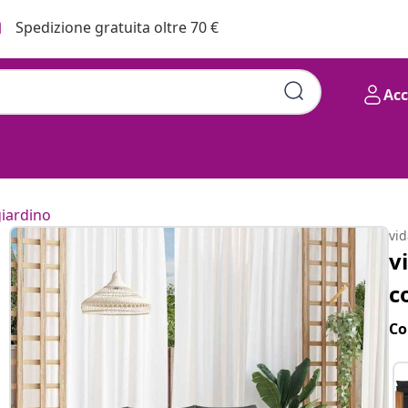
Spedizione gratuita oltre 70 €
Ac
giardino
vi
v
c
Co