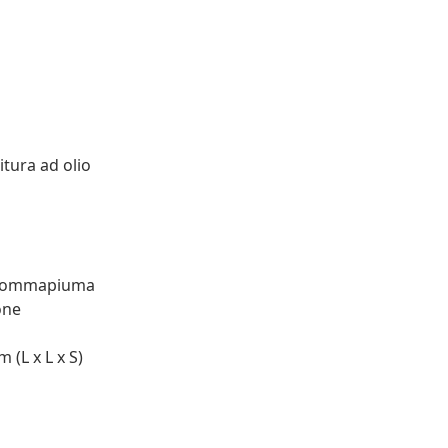
itura ad olio
: Gommapiuma
one
 (L x L x S)