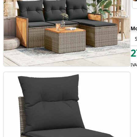
Mo
2
IV