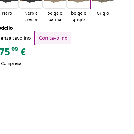
Nero
Nero e
beige e
beige e
Grigio
crema
panna
grigio
dello
Senza tavolino
Con tavolino
99
75
€
A Compresa