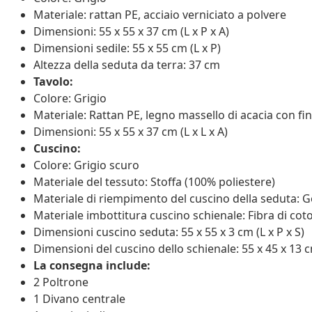
Materiale: rattan PE, acciaio verniciato a polvere
Dimensioni: 55 x 55 x 37 cm (L x P x A)
Dimensioni sedile: 55 x 55 cm (L x P)
Altezza della seduta da terra: 37 cm
Tavolo:
Colore: Grigio
Materiale: Rattan PE, legno massello di acacia con fin
Dimensioni: 55 x 55 x 37 cm (L x L x A)
Cuscino:
Colore: Grigio scuro
Materiale del tessuto: Stoffa (100% poliestere)
Materiale di riempimento del cuscino della seduta
Materiale imbottitura cuscino schienale: Fibra di cot
Dimensioni cuscino seduta: 55 x 55 x 3 cm (L x P x S)
Dimensioni del cuscino dello schienale: 55 x 45 x 13 cm
La consegna include:
2 Poltrone
1 Divano centrale