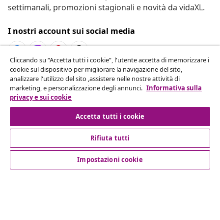
settimanali, promozioni stagionali e novità da vidaXL.
I nostri account sui social media
Cliccando su “Accetta tutti i cookie”, l'utente accetta di memorizzare i
cookie sul dispositivo per migliorare la navigazione del sito,
Recesso dal contratto
analizzare l'utilizzo del sito ,assistere nelle nostre attività di
marketing, e personalizzazione degli annunci.
Informativa sulla
Invia una richiesta di recesso per il tuo ordine.
privacy e sui cookie
Recesso dal contratto
Accetta tutti i cookie
Rifiuta tutti
Servizio clienti
Impostazioni cookie
Aziende
vidaXL