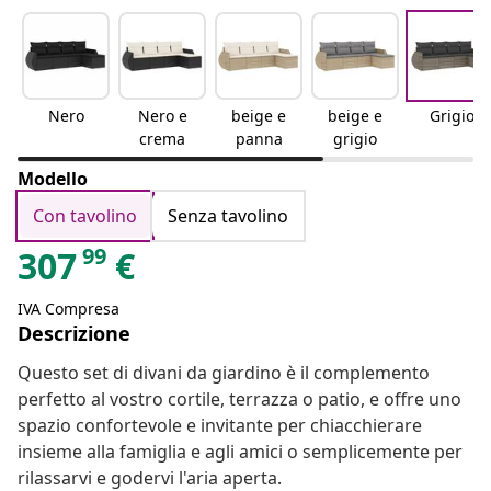
Nero
Nero e
beige e
beige e
Grigio
crema
panna
grigio
Modello
Con tavolino
Senza tavolino
99
307
€
IVA Compresa
Descrizione
Questo set di divani da giardino è il complemento
perfetto al vostro cortile, terrazza o patio, e offre uno
spazio confortevole e invitante per chiacchierare
insieme alla famiglia e agli amici o semplicemente per
rilassarvi e godervi l'aria aperta.