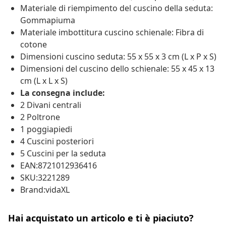
Materiale di riempimento del cuscino della seduta:
Gommapiuma
Materiale imbottitura cuscino schienale: Fibra di
cotone
Dimensioni cuscino seduta: 55 x 55 x 3 cm (L x P x S)
Dimensioni del cuscino dello schienale: 55 x 45 x 13
cm (L x L x S)
La consegna include:
2 Divani centrali
2 Poltrone
1 poggiapiedi
4 Cuscini posteriori
5 Cuscini per la seduta
EAN:8721012936416
SKU:3221289
Brand:vidaXL
Hai acquistato un articolo e ti è piaciuto?