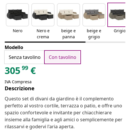
Nero
Nero e
beige e
beige e
Grigio
crema
panna
grigio
Modello
Senza tavolino
Con tavolino
99
305
€
IVA Compresa
Descrizione
Questo set di divani da giardino è il complemento
perfetto al vostro cortile, terrazza o patio, e offre uno
spazio confortevole e invitante per chiacchierare
insieme alla famiglia e agli amici o semplicemente per
rilassarvi e godervi l'aria aperta.