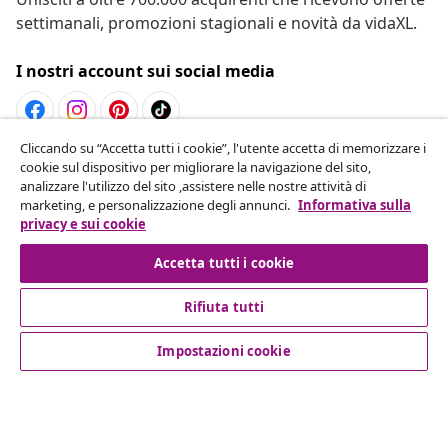
settimanali, promozioni stagionali e novità da vidaXL.
I nostri account sui social media
Cliccando su “Accetta tutti i cookie”, l'utente accetta di memorizzare i
Recesso dal contratto
cookie sul dispositivo per migliorare la navigazione del sito,
analizzare l'utilizzo del sito ,assistere nelle nostre attività di
Invia una richiesta di recesso per il tuo ordine.
marketing, e personalizzazione degli annunci.
Informativa sulla
privacy e sui cookie
Recesso dal contratto
Accetta tutti i cookie
Rifiuta tutti
Servizio clienti
Impostazioni cookie
Aziende
vidaXL