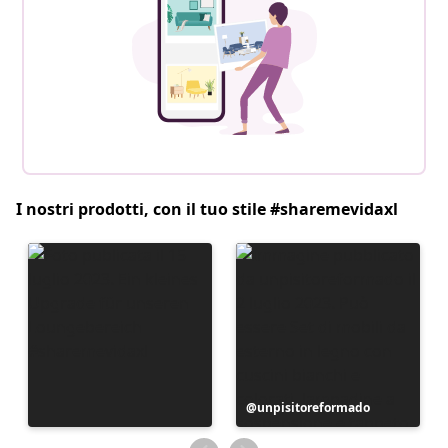
I nostri prodotti, con il tuo stile #sharemevidaxl
Post
unpisitoreformado
pubblicato
da