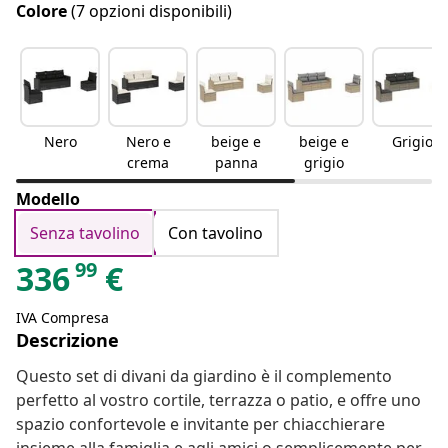
Colore
(7 opzioni disponibili)
Nero
Nero e
beige e
beige e
Grigio
crema
panna
grigio
Modello
Senza tavolino
Con tavolino
99
336
€
IVA Compresa
Descrizione
Questo set di divani da giardino è il complemento
perfetto al vostro cortile, terrazza o patio, e offre uno
spazio confortevole e invitante per chiacchierare