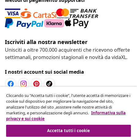
Iscriviti alla nostra newsletter
Unisciti a oltre 700.000 acquirenti che ricevono offerte
settimanali, promozioni stagionali e novità da vidaXL.
I nostri account sui social media
Cliccando su “Accetta tutti i cookie”, l'utente accetta di memorizzare i
Recesso dal contratto
cookie sul dispositivo per migliorare la navigazione del sito,
analizzare l'utilizzo del sito ,assistere nelle nostre attività di
Invia una richiesta di recesso per il tuo ordine.
marketing, e personalizzazione degli annunci.
Informativa sulla
privacy e sui cookie
Recesso dal contratto
Accetta tutti i cookie