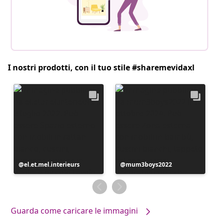
I nostri prodotti, con il tuo stile #sharemevidaxl
Post
el.et.mel.interieurs
Post
mum3boys2022
pubblicato
pubblicato
da
da
Guarda come caricare le immagini