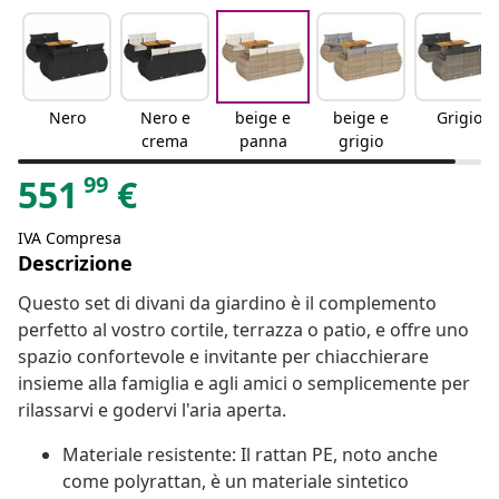
Nero
Nero e
beige e
beige e
Grigio
crema
panna
grigio
99
551
€
IVA Compresa
Descrizione
Questo set di divani da giardino è il complemento
perfetto al vostro cortile, terrazza o patio, e offre uno
spazio confortevole e invitante per chiacchierare
insieme alla famiglia e agli amici o semplicemente per
rilassarvi e godervi l'aria aperta.
Materiale resistente: Il rattan PE, noto anche
come polyrattan, è un materiale sintetico