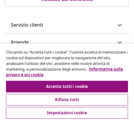
Servizio clienti
Aziende
Cliccando su “Accetta tutti i cookie”, l'utente accetta di memorizzare i
cookie sul dispositivo per migliorare la navigazione del sito,
vidaXL
analizzare l'utilizzo del sito ,assistere nelle nostre attività di
marketing, e personalizzazione degli annunci.
Informativa sulla
privacy e sui cookie
Scopri di più
Accetta tutti i cookie
Rifiuta tutti
Impostazioni cookie
© 2008-2026 vidaXL www.vidaxl.it è un negozio online di
vidaXL Marketplace International B.V.